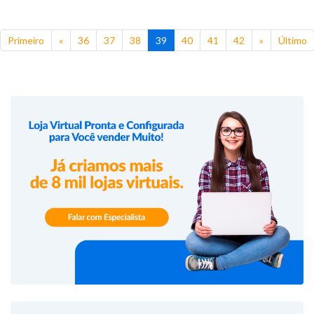
Primeiro
«
36
37
38
39
40
41
42
»
Último