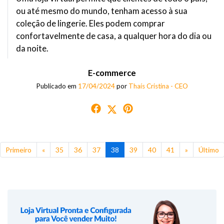
ou até mesmo do mundo, tenham acesso à sua
coleção de lingerie. Eles podem comprar
confortavelmente de casa, a qualquer hora do dia ou
da noite.
E-commerce
Publicado em
17/04/2024
por
Thaís Cristina - CEO
Primeiro
«
35
36
37
38
39
40
41
»
Último