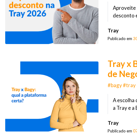
Aproveite
desconto e
Tray
Publicado em
3
Tray x 
de Neg
#bagy #tray
A escolha 
a Tray e a
Tray
Publicado em
0