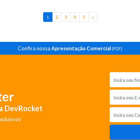
1
2
3
4
5
»
Confira nossa
Apresentação Comercial
(PDF)
ter
da DevRocket
xclusivos