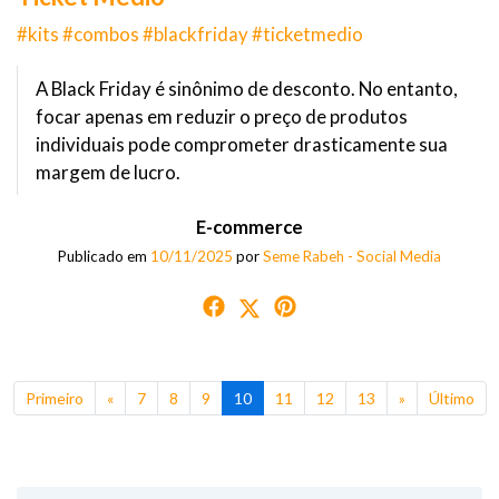
#kits #combos #blackfriday #ticketmedio
A Black Friday é sinônimo de desconto. No entanto,
focar apenas em reduzir o preço de produtos
individuais pode comprometer drasticamente sua
margem de lucro.
E-commerce
Publicado em
10/11/2025
por
Seme Rabeh - Social Media
Primeiro
«
7
8
9
10
11
12
13
»
Último