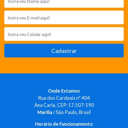
Cadastrar
Onde Estamos
Rua dos Cardeais nº 404
Ana Carla, CEP: 17.507-190
Marília
/ São Paulo, Brasil
Horário de Funcionamento