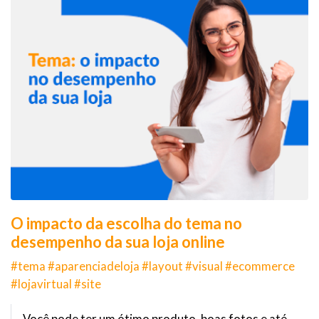
O impacto da escolha do tema no
desempenho da sua loja online
#tema #aparenciadeloja #layout #visual #ecommerce
#lojavirtual #site
Você pode ter um ótimo produto, boas fotos e até