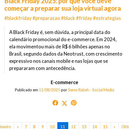
Black Friday 2025: por que você deve
começar a preparar sua loja virtual agora
#blackfriday #preparacao #black #friday #estrategias
A Black Friday é, sem dúvida, a principal data do
calendário promocional do e-commerce. Em 2024,
ela movimentou mais de R$ 6 bilhões apenas no
Brasil, segundo dados da Neotrust, com crescimento
expressivo nos canais mobile e nas lojas que se
prepararam com antecedência.
E-commerce
Publicado em
11/08/2025
por
Seme Rabeh - Social Media
imeiro
«
7
8
9
10
11
12
13
14
15
»
Últ