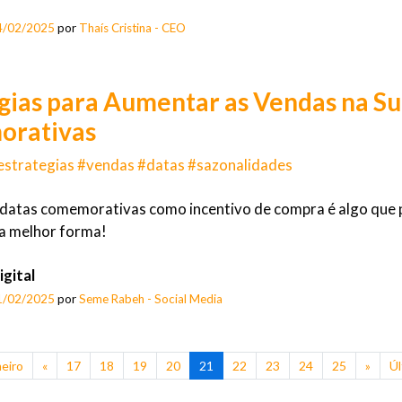
4/02/2025
por
Thaís Cristina - CEO
gias para Aumentar as Vendas na Su
rativas
estrategias #vendas #datas #sazonalidades
s datas comemorativas como incentivo de compra é algo que 
da melhor forma!
gital
1/02/2025
por
Seme Rabeh - Social Media
eiro
«
17
18
19
20
21
22
23
24
25
»
Úl