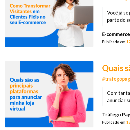
Você já se
parte do s
E-commerce
Publicado em
1
Quais s
#trafegopag
Com tantas
anunciar s
Tráfego Pa
Publicado em
1