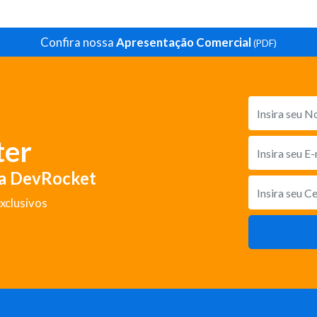
Confira nossa
Apresentação Comercial
(PDF)
ter
da DevRocket
xclusivos