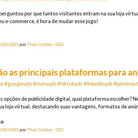
 perguntou por que tantos visitantes entram na sua loja virtu
eu e-commerce, é hora de mudar esse jogo!
2/02/2025
por
Thaís Cristina - CEO
ão as principais plataformas para an
o #googleads #metaads #tiktokads #linkedinads #pinteres
 opções de publicidade digital, qual plataforma escolher? Ne
ua loja virtual, destacando suas vantagens, formatos de anú
go
2/02/2025
por
Thaís Cristina - CEO