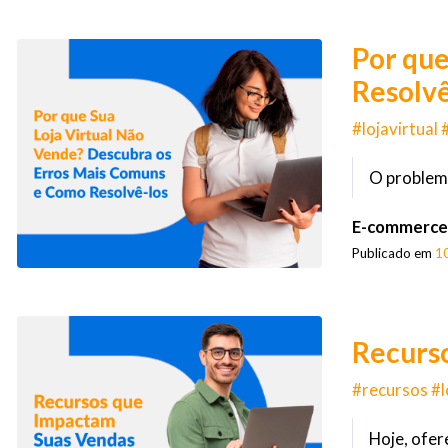
Por que
Resolvê
#lojavirtua
O problema
E-commerce
Publicado em
1
Recurs
#recursos #
Hoje, ofere