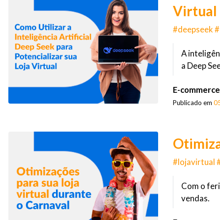
Virtual
#deepseek #i
A inteligê
a Deep See
E-commerce
Publicado em
0
Otimiza
#lojavirtual
Com o feri
vendas.