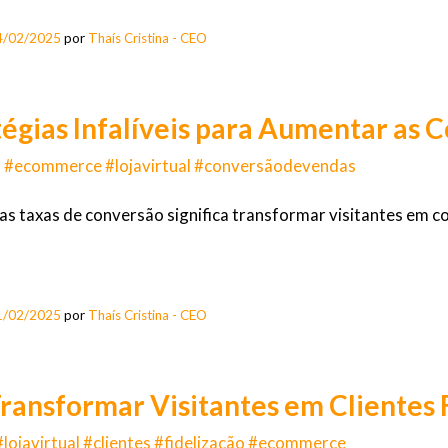
4/02/2025
por
Thaís Cristina - CEO
tégias Infalíveis para Aumentar as C
s #ecommerce #lojavirtual #conversãodevendas
s taxas de conversão significa transformar visitantes em 
1/02/2025
por
Thaís Cristina - CEO
ansformar Visitantes em Clientes 
lojavirtual #clientes #fidelização #ecommerce