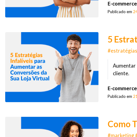
E-commerce
Publicado em
2
5 Estra
#estratégia
Aumentar a
cliente.
E-commerce
Publicado em
2
Como Tr
#marketing #