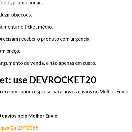
ríodos promocionais.
duzir objeções.
aumentar o ticket médio.
precisam receber o produto com urgência.
am preço.
 argumento de venda, e não apenas em custo.
et: use
DEVROCKET20
ece um cupom especial para novos envios no Melhor Envio.
 envios pelo Melhor Envio
.
br/p/aQu1DfQ0d5