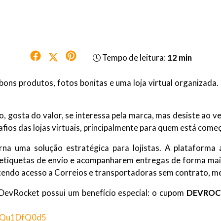
Tempo de leitura:
12 min
ns produtos, fotos bonitas e uma loja virtual organizada.
, gosta do valor, se interessa pela marca, mas desiste ao ve
fios das lojas virtuais, principalmente para quem está com
na uma solução estratégica para lojistas. A plataforma
etiquetas de envio e acompanharem entregas de forma mais 
recendo acesso a Correios e transportadoras sem contrato,
DevRocket possui um benefício especial: o cupom
DEVROC
p/aQu1DfQ0d5