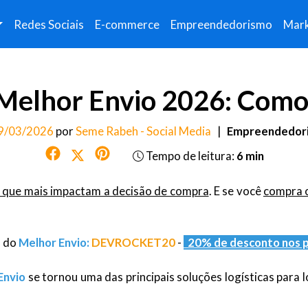
Redes Sociais
E-commerce
Empreendedorismo
Mark
elhor Envio 2026: Como
9/03/2026
por
Seme Rabeh - Social Media
|
Empreendedor
Tempo de leitura:
6 min
s que mais impactam a decisão de compra
. E se você
compra o
o do
Melhor Envio
:
DEVROCKET20
-
20% de desconto nos p
Envio
se tornou uma das principais soluções logísticas para l