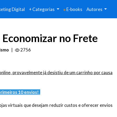
eting Digital
+ Categorias
E-books
Autores
 Economizar no Frete
ismo
|
2756
nline, provavelmente já desistiu de um carrinho por causa
rimeiros 10 envios!
ojas virtuais que desejam reduzir custos e oferecer envios