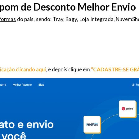
upom de Desconto Melhor Envio
aformas
do país, sendo: Tray, Bagy, Loja Integrada, NuvemSh
dicação clicando aqui
, e depois clique em
“CADASTRE-SE GRÁ