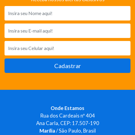
Cadastrar
Onde Estamos
Rua dos Cardeais nº 404
Ana Carla, CEP: 17.507-190
Marília
/ São Paulo, Brasil