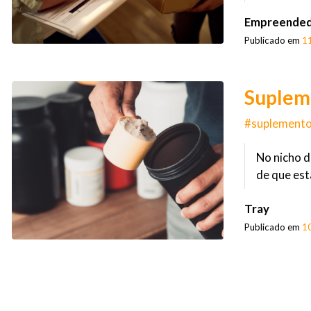
Empreended
Publicado em
1
Suplem
#suplemento
No nicho d
de que est
Tray
Publicado em
1