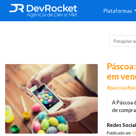
Plataformas
Páscoa:
em ven
#pascoa #pa
A Páscoa é
de compra 
Redes Sociai
Publicado em
2