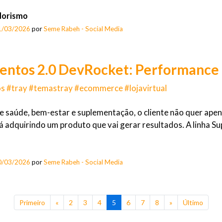
orismo
1/03/2026
por
Seme Rabeh - Social Media
entos 2.0 DevRocket: Performance
s #tray #temastray #ecommerce #lojavirtual
e saúde, bem-estar e suplementação, o cliente não quer apen
á adquirindo um produto que vai gerar resultados. A linha 
0/03/2026
por
Seme Rabeh - Social Media
Primeiro
«
2
3
4
5
6
7
8
»
Último