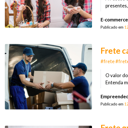
presentes,
E-commerce
Publicado em
1
Frete c
#frete #fret
O valor do
Entenda ma
Empreended
Publicado em
1
Frete g