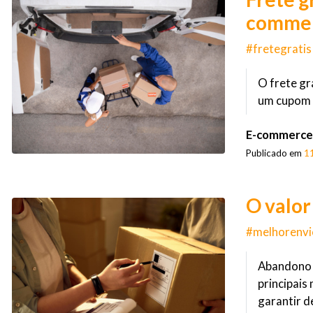
comme
#fretegratis
O frete gr
um cupom 
E-commerce
Publicado em
1
O valor
#melhorenvi
Abandono d
principais
garantir d