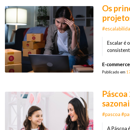
Os prin
projetos
#escalabilid
Escalar é 
consistent
E-commerce
Publicado em
1
Páscoa 
sazonai
#pascoa #pa
A Páscoa é