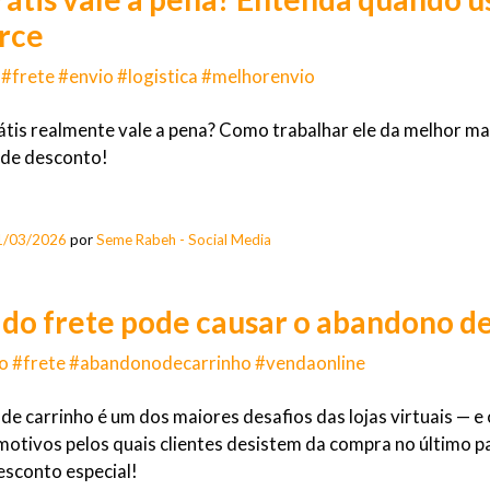
rce
 #frete #envio #logistica #melhorenvio
átis realmente vale a pena? Como trabalhar ele da melhor man
de desconto!
1/03/2026
por
Seme Rabeh - Social Media
 do frete pode causar o abandono d
o #frete #abandonodecarrinho #vendaonline
e carrinho é um dos maiores desafios das lojas virtuais — e
 motivos pelos quais clientes desistem da compra no último 
esconto especial!