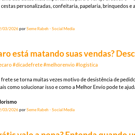
 cestas personalizadas, confeitaria, papelaria, brinquedos e a
2/03/2026
por
Seme Rabeh - Social Media
aro está matando suas vendas? Des
ecaro #dicadefrete #melhorenvio #logistica
 frete se torna muitas vezes motivo de desistência de pedi
is como solucionar isso e como a Melhor Envio pode te ajud
orismo
2/03/2026
por
Seme Rabeh - Social Media
rátis vale a pena? Entenda quando us