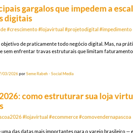
cipais gargalos que impedem a escala
 digitais
ade #crescimento #lojavirtual #projetodigital #impedimento
o objetivo de praticamente todo negócio digital. Mas, na prá
e sem enfrentar travas estruturais que limitam faturamento,
7/03/2026
por
Seme Rabeh - Social Media
2026: como estruturar sua loja virt
s
scoa2026 #lojavirtual #ecommerce #comovendernapascoa
 uma das datas mais importantes para o varejo brasileiro 