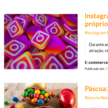
Instagr
próprio
#instagram 
Durante an
atração, r
E-commerce
Publicado em
2
Páscoa:
#pascoa #pa