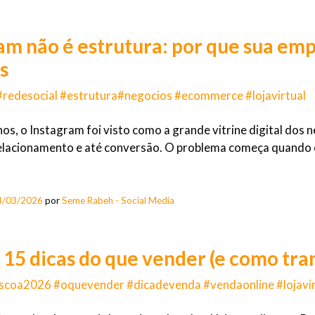
am não é estrutura: por que sua empr
s
#redesocial #estrutura#negocios #ecommerce #lojavirtual
os, o Instagram foi visto como a grande vitrine digital dos n
elacionamento e até conversão. O problema começa quando ele
4/03/2026
por
Seme Rabeh - Social Media
 15 dicas do que vender (e como tr
scoa2026 #oquevender #dicadevenda #vendaonline #lojavi