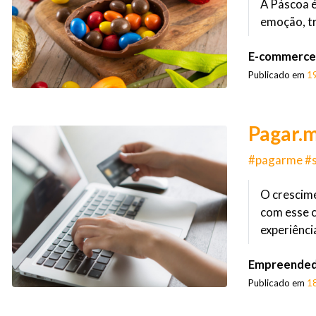
A Páscoa é
emoção, tr
E-commerce
Publicado em
1
Pagar.m
#pagarme #
O crescime
com esse 
experiência
Empreended
Publicado em
1