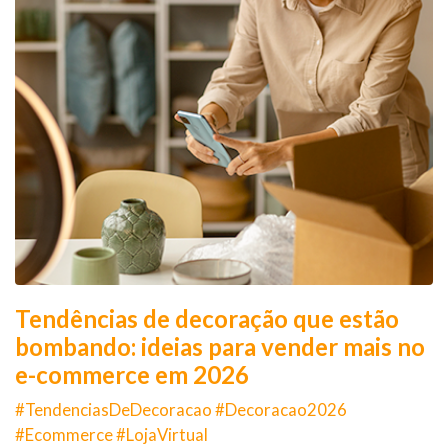
Tendências de decoração que estão
bombando: ideias para vender mais no
e-commerce em 2026
#TendenciasDeDecoracao #Decoracao2026
#Ecommerce #LojaVirtual