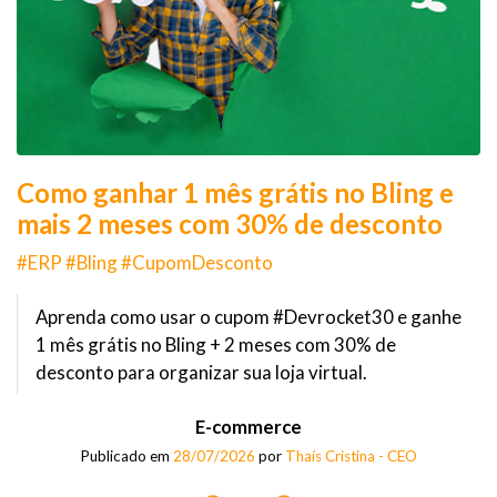
Como ganhar 1 mês grátis no Bling e
mais 2 meses com 30% de desconto
#ERP #Bling #CupomDesconto
Aprenda como usar o cupom #Devrocket30 e ganhe
1 mês grátis no Bling + 2 meses com 30% de
desconto para organizar sua loja virtual.
E-commerce
Publicado em
28/07/2026
por
Thaís Cristina - CEO