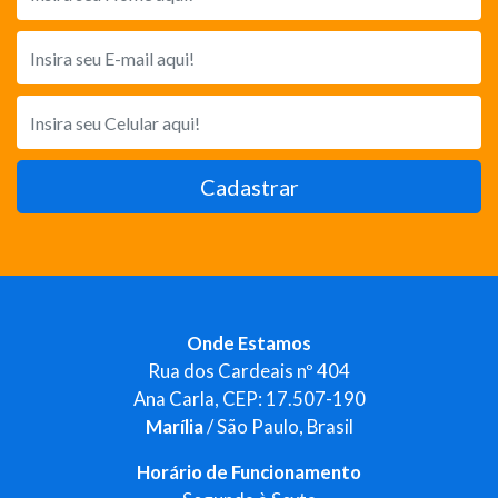
Cadastrar
Onde Estamos
Rua dos Cardeais nº 404
Ana Carla, CEP: 17.507-190
Marília
/ São Paulo, Brasil
Horário de Funcionamento