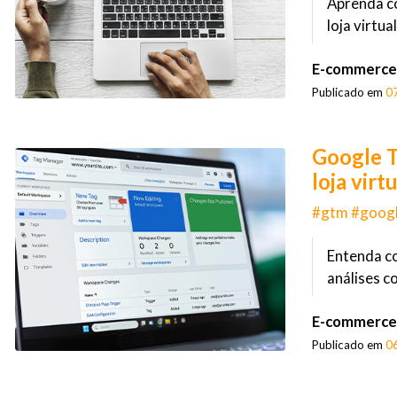
Aprenda co
loja virtua
E-commerce
Publicado em
0
Google T
loja virt
#gtm #googl
Entenda c
análises c
E-commerce
Publicado em
0