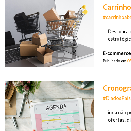
Carrinho
#carrinhoab
Descubra c
estratégic
E-commerce
Publicado em
0
Cronogra
#DiadosPais 
inda não p
ofertas, d