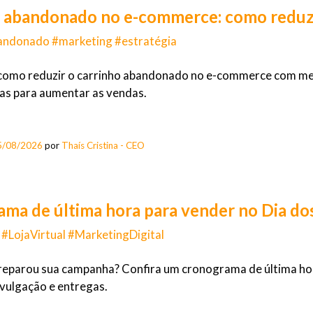
 abandonado no e-commerce: como reduzir
andonado #marketing #estratégia
omo reduzir o carrinho abandonado no e-commerce com melh
as para aumentar as vendas.
5/08/2026
por
Thaís Cristina - CEO
ma de última hora para vender no Dia dos
#LojaVirtual #MarketingDigital
reparou sua campanha? Confira um cronograma de última hor
ivulgação e entregas.