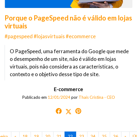
Porque o PageSpeed não é válido em lojas
virtuais
#pagespeed #lojasvirtuais #ecommerce
O PageSpeed, uma ferramenta do Google que mede
o desempenho de um site, não é válido em lojas
virtuais, pois não considera as características, o
contexto e o objetivo desse tipo de site.
E-commerce
Publicado em
12/01/2024
por
Thaís Cristina - CEO
eiro
«
18
19
20
21
22
23
24
25
26
»
Úl